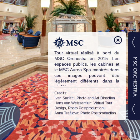
Tour virtuel réalisé à bord du
MSC Orchestra en 2015. Les
espaces publics, les cabines et
le MSC Aurea Spa montrés dans
ces images peuvent être
légèrement différents dans la
réalité.
© MSC Cruises S.A. Tous droits
Credits:
réservés.
Ivan Sarfatti
: Photo and Art Direction
Hans von Weissenfluh
: Virtual Tour
Design, Photo Postproduction
Anna Trefilova
: Photo Postproduction